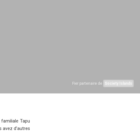
Fier partenaire de
Society Islands
S
 familiale Tapu
s avez d’autres