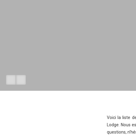
Voici la liste
Lodge. Nous esp
questions, n’hé